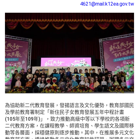
4621@mail.k12ea.gov.tw
為協助新二代教育發展，發揚語言及文化優勢，教育部國民
及學前教育署制定「新住民子女教育發展五年中程計畫
(105年至109年)」，致力推動高級中等以下學校的各項新
二代教育方案，在課程教學、師資培育、學生語文及國際移
動等各層面，採穩健原則逐步推動。其中，在推展多元文化