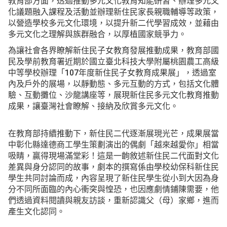
教育部方面，透過推動多元文化教育知能研習、辦理多元文
化議題融入課程及活動並辦理新住民家長親職輔導等政策，
以營造學校多元文化環境，以提升新二代學習成效，並藉由
多元文化之理解與族群融合，以厚植國家競爭力。
為讓社會各界瞭解新住民子女教育發展推動成果，教育部國
民及學前教育署近期於國立臺北科技大學附屬桃園農工高級
中等學校辦理「107年度新住民子女教育成果展」，透過室
內及戶外的展場，以靜動態、多元互動的方式，包括文化體
驗、互動攤位、沙龍講座等，展現新住民多元文化教育推動
成果，讓臺灣社會瞭解、接納及欣賞多元文化。
在教育部持續推動下，新住民二代逐漸展現光芒，成果展當
中彰化縣達德商工學生策劃演出的偶劇「越來越愛你」相當
吸睛，贏得現場滿堂彩！這是一齣敘述新住民二代面對文化
差異與身分認同的故事，劇本的撰寫係由學校幼保科新住民
學生共同討論而成，內容呈現了新住民學生從小到大因為身
分不同所面臨的內心衝突與惶恐，也因應劇情鋪陳需要，他
們透過資料閱讀與親友訪談，重新認識父（母）家鄉，進而
產生文化認同。