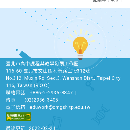
點擊率：
488
|
臺北市高中課程與教學發展工作圈
116-60 臺北市文山區木新路三段312號
No.312, Muxin Rd. Sec.3, Wenshan Dist., Taipei City
116, Taiwan (R.O.C.)
聯絡電話
+886-2-2936-8847
|
傳真
(02)2936-3405
電子信箱
eduwork@cmgsh.tp.edu.tw
最後更新
2022-02-21