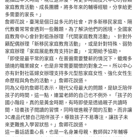
家庭教育活動、成長團體，將多年來的輔導經驗，分享給更
多需要的家長。」
詹卿花說，臺灣是個日益多元的社會，許多新移民家庭、隔
代教養常常會遇到一些難題，為了解決他們的困境，全國家
庭教育中心會針對祖孫辦理「代間家庭教育活動」、針對外
籍配偶辦理「新移民家庭教育活動」，或是針對特殊、弱勢
家庭辦理「家庭展能教育支持計畫」，定期給予協助。
「即使是最平常的家庭，在普遍需要雙薪的情況下，蠟燭多
頭燒的職業婦女，也是非常需要關懷的對象之一。所以中心
亦有針對社區婦女辦理支持多元型態家庭女性、強化女性生
命歷程與角色的活動。」詹卿花說道。
同為父母的詹卿花表示，現代父母最大的問題，是缺乏陪伴
孩子的時間，這一點，連當老師的自己也不例外。「孩子的
國小階段，真的是黃金時期，有時即使是透過親子共讀時
間，培養孩子閱讀的習慣，同時增進親子間的互動，而非讓
3C產品代替自己陪伴孩子，導致孩子不易專注，讓孩子未
來更難進入學習狀態。」詹卿花說道。
這一番話語重心長，也是一名身兼母親、教師與27年輔導