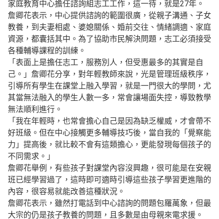
家庭教育中心擔任諮詢組志工工作，這一待，就是27年。
詹卿花表示，中心提供諮詢的範圍很廣，從親子溝通、子女
教養，到夫妻相處、婆媳關係、婚前交往、情緒調適、家庭
資源，都囊括其中。為了協助市民解決問題，志工必須接受
各種輔導課程的訓練。
「表面上是擔任志工，服務別人，但受惠最多的其實是自
己。」詹卿花分享，對年輕教師來說，光是管理班級秩序，
引導所有學生在課堂上融入學習，就是一門很大的學問，尤
其當無法融入的學生人數一多，常會讓場面失控，導致教學
無法順利進行。
「我在年輕時，也常會擔心自己是因為缺乏權威，才會帶不
好班級。但在中心接觸更多輔導技巧後，當自我的「覺察能
力」提高後，就比較不會有這類擔心，更能發現每個孩子的
不同需求。」
詹卿花舉例，有些孩子對課堂內容沒興趣，很可能是在安親
班已經學習過了，這時即可適時引導這些孩子學習更進階的
內容，很容易就能改善這種狀況。
詹卿花表示，雖然打電話到中心諮詢的問題包羅萬象，但最
大宗的仍是孩子教養的問題，且多數是由母親來電求援。