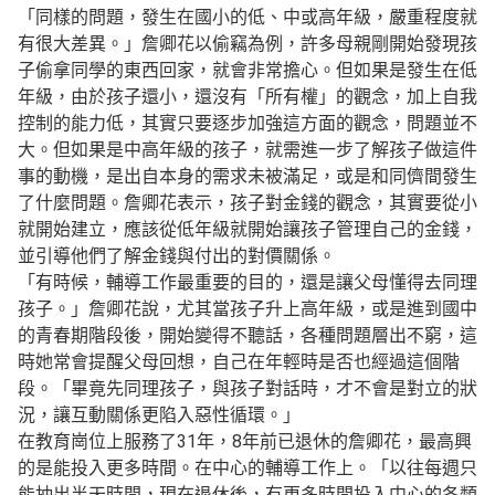
「同樣的問題，發生在國小的低、中或高年級，嚴重程度就
有很大差異。」詹卿花以偷竊為例，許多母親剛開始發現孩
子偷拿同學的東西回家，就會非常擔心。但如果是發生在低
年級，由於孩子還小，還沒有「所有權」的觀念，加上自我
控制的能力低，其實只要逐步加強這方面的觀念，問題並不
大。但如果是中高年級的孩子，就需進一步了解孩子做這件
事的動機，是出自本身的需求未被滿足，或是和同儕間發生
了什麼問題。詹卿花表示，孩子對金錢的觀念，其實要從小
就開始建立，應該從低年級就開始讓孩子管理自己的金錢，
並引導他們了解金錢與付出的對價關係。
「有時候，輔導工作最重要的目的，還是讓父母懂得去同理
孩子。」詹卿花說，尤其當孩子升上高年級，或是進到國中
的青春期階段後，開始變得不聽話，各種問題層出不窮，這
時她常會提醒父母回想，自己在年輕時是否也經過這個階
段。「畢竟先同理孩子，與孩子對話時，才不會是對立的狀
況，讓互動關係更陷入惡性循環。」
在教育崗位上服務了31年，8年前已退休的詹卿花，最高興
的是能投入更多時間。在中心的輔導工作上。「以往每週只
能抽出半天時間，現在退休後，有更多時間投入中心的各類