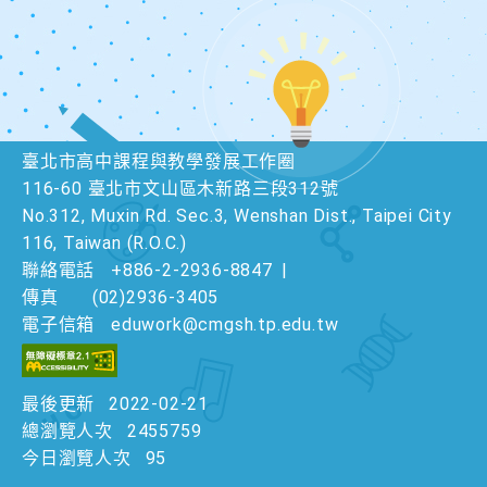
臺北市高中課程與教學發展工作圈
116-60 臺北市文山區木新路三段312號
No.312, Muxin Rd. Sec.3, Wenshan Dist., Taipei City
116, Taiwan (R.O.C.)
聯絡電話
+886-2-2936-8847
|
傳真
(02)2936-3405
電子信箱
eduwork@cmgsh.tp.edu.tw
最後更新
2022-02-21
總瀏覽人次
2455759
今日瀏覽人次
95