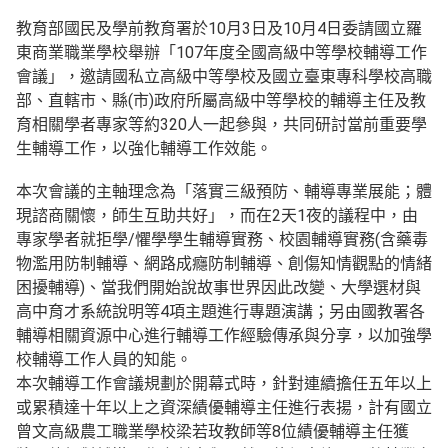
教育部國民及學前教育署於10月3日及10月4日委請國立羅
東商業職業學校舉辦「107年度全國高級中等學校輔導工作
會議」，邀請國私立高級中等學校及國立臺東專科學校高職
部、直轄市、縣(市)政府所屬高級中等學校的輔導主任及教
育相關學者專家等約320人一起參與，共同研討當前重要學
生輔導工作，以強化輔導工作效能。
本次會議的主軸理念為「落實三級預防、輔導專業展能；體
現諮商關懷，師生互助共好」，而在2天1夜的議程中，由
專家學者就拒學/懼學學生輔導實務、校園輔導實務(含藥毒
物濫用防制輔導、網路成癮防制輔導、創傷知情觀點的情緒
困擾輔導)、當我們開始說故事世界因此改變、大學選材與
高中育才系統說明等4項主題進行專題演講；另由國教署各
輔導相關資源中心進行輔導工作經驗傳承與分享，以加強學
校輔導工作人員的知能。
本次輔導工作會議規劃於開幕式時，針對連續擔任五年以上
或累積達十年以上之資深績優輔導主任進行表揚，計有國立
曾文高級農工職業學校梁若玫教師等8位績優輔導主任獲