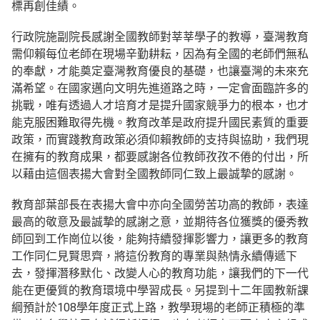
標再創佳績。
行政院施副院長感謝全國教師對莘莘學子的教導，臺灣教育
需仰賴每位老師在現場辛勤耕耘，因為有全國的老師們無私
的奉獻，才能奠定臺灣教育優良的基礎，也讓臺灣的未來充
滿希望。在國家邁向文明先進道路之時，一定會面臨許多的
挑戰，唯有透過人才培育才是提升國家競爭力的根本，也才
能克服困難取得先機。教育改革是政府提升國民素質的重要
政策，而實踐教育政策必須仰賴教師的支持與協助，我們現
在擁有的教育成果，都要感謝各位教師孜孜不倦的付出，所
以藉由這個表揚大會對全國教師同仁致上最誠摯的感謝。
教育部葉部長在表揚大會中亦向全國勞苦功高的教師，表達
最高的敬意及最誠摯的感謝之意，並期待各位獲獎的優秀教
師回到工作崗位以後，能夠持續發揮影響力，讓更多的教育
工作同仁見賢思齊，將這份教育的專業與熱情永續傳遞下
去，發揮潛移默化、改變人心的教育功能，讓我們的下一代
能在更優質的教育環境中學習成長。另提到十二年國教新課
綱預計於108學年度正式上路，教學現場的老師正積極的準