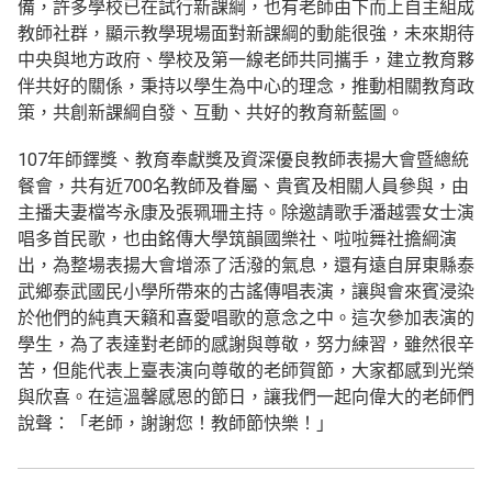
備，許多學校已在試行新課綱，也有老師由下而上自主組成
教師社群，顯示教學現場面對新課綱的動能很強，未來期待
中央與地方政府、學校及第一線老師共同攜手，建立教育夥
伴共好的關係，秉持以學生為中心的理念，推動相關教育政
策，共創新課綱自發、互動、共好的教育新藍圖。
107年師鐸獎、教育奉獻獎及資深優良教師表揚大會暨總統
餐會，共有近700名教師及眷屬、貴賓及相關人員參與，由
主播夫妻檔岑永康及張珮珊主持。除邀請歌手潘越雲女士演
唱多首民歌，也由銘傳大學筑韻國樂社、啦啦舞社擔綱演
出，為整場表揚大會增添了活潑的氣息，還有遠自屏東縣泰
武鄉泰武國民小學所帶來的古謠傳唱表演，讓與會來賓浸染
於他們的純真天籟和喜愛唱歌的意念之中。這次參加表演的
學生，為了表達對老師的感謝與尊敬，努力練習，雖然很辛
苦，但能代表上臺表演向尊敬的老師賀節，大家都感到光榮
與欣喜。在這溫馨感恩的節日，讓我們一起向偉大的老師們
說聲：「老師，謝謝您！教師節快樂！」