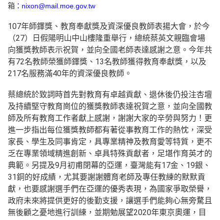
箱
：nixon@mail.moe.gov.tw
107年師鐸獎、教育奉獻獎及資深優良教師表揚大會，於今
（27）日假陽明山中山樓隆重舉行，總統蔡英文親臨會場
向獲獎教師表示祝賀，並向全國老師表達感謝之意。今年共
有72名教師榮獲師鐸獎、13名教師獲得教育奉獻獎，以及
217名服務滿40年的資深優良教師。
蔡總統於致詞時首先對教育有卓越貢獻、退休後仍投注杏壇
及持續堅守教育崗位的獲獎教師表達祝賀之意，並向全國教
師及所有教育工作者獻上感謝，謝謝大家的辛勞與努力！更
進一步指出每位獲獎教師都有著從事教育工作的熱忱，深受
家長、學生及同事肯定，具專業精神及教育愛等特質，更不
乏在專業領域精進創新、卓具特殊貢獻者，足堪作育英才的
典範。另提及9月初甫閉幕的亞運，臺灣能有17金、19銀、
31銅的好成績，尤其要謝謝體育老師及專任教練的默默貢
獻，也要感謝選手們在亞運的優秀表現，為國家爭取榮譽，
政府未來將提供更好的後勤支援，讓選手們能夠心無旁騖且
無後顧之憂地進行訓練，並期勉展望2020年東京奧運，目