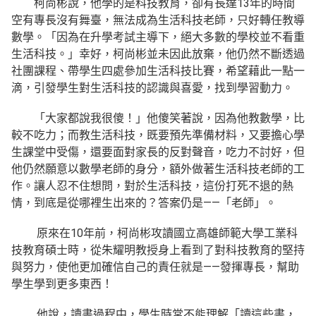
柯尚彬說，他學的是科技教育，卻有長達13年的時間
空有專長沒有舞臺，無法成為生活科技老師，只好轉任教導
數學。「因為在升學考試主導下，絕大多數的學校並不看重
生活科技。」幸好，柯尚彬並未因此放棄，他仍然不斷透過
社團課程、帶學生四處參加生活科技比賽，希望藉此一點一
滴，引發學生對生活科技的認識與喜愛，找到學習動力。
「大家都說我很傻！」他傻笑著說，因為他教數學，比
較不吃力；而教生活科技，既要預先準備材料，又要擔心學
生課堂中受傷，還要面對家長的反對聲音，吃力不討好，但
他仍然願意以數學老師的身分，額外做著生活科技老師的工
作。讓人忍不住想問，對於生活科技，這份打死不退的熱
情，到底是從哪裡生出來的？答案仍是——「老師」。
原來在10年前，柯尚彬攻讀國立高雄師範大學工業科
技教育碩士時，從朱耀明教授身上看到了對科技教育的堅持
與努力，使他更加確信自己的責任就是——發揮專長，幫助
學生學到更多東西！
他說，讀書過程中，學生時常不能理解「讀這些書，