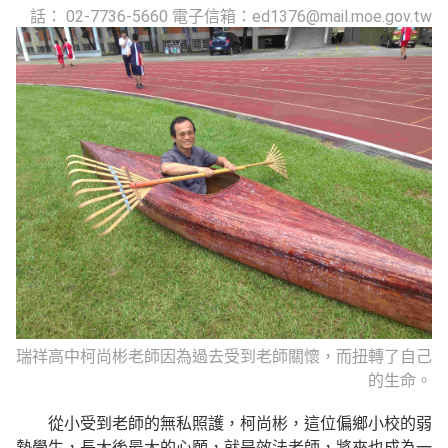
話： 02-7736-5660 電子信箱：ed1376@mail.moe.gov.tw
瑞祥高中柯尚彬老師因為過去受到老師關懷，而扭轉了自己
的生命。
從小受到老師的無私照護，柯尚彬，這位偏鄉小校的弱
勢學生，長大後最大的心願，就是效法老師，將來也成為一