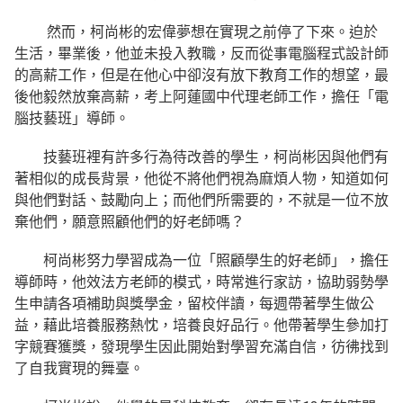
然而，柯尚彬的宏偉夢想在實現之前停了下來。迫於
生活，畢業後，他並未投入教職，反而從事電腦程式設計師
的高薪工作，但是在他心中卻沒有放下教育工作的想望，最
後他毅然放棄高薪，考上阿蓮國中代理老師工作，擔任「電
腦技藝班」導師。
技藝班裡有許多行為待改善的學生，柯尚彬因與他們有
著相似的成長背景，他從不將他們視為麻煩人物，知道如何
與他們對話、鼓勵向上；而他們所需要的，不就是一位不放
棄他們，願意照顧他們的好老師嗎？
柯尚彬努力學習成為一位「照顧學生的好老師」，擔任
導師時，他效法方老師的模式，時常進行家訪，協助弱勢學
生申請各項補助與獎學金，留校伴讀，每週帶著學生做公
益，藉此培養服務熱忱，培養良好品行。他帶著學生參加打
字競賽獲獎，發現學生因此開始對學習充滿自信，彷彿找到
了自我實現的舞臺。