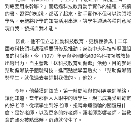
到底要用來幹嘛？」而透過科技教育動手實作的過程，所讀
的書、習得的知識，都活了起來，動手實作不但可以跨領域
學習，更能將所學的知識活用串連，讓學生透過各種創意展
現自我，發掘自我才能。
因此，他不但立志推動科技教育，更積極參與十二年
國教科技領域課程綱要研修及推動；身為中央科技輔導團組
長的柯尚彬，今（107）年更與全國超過30名科技領域教師
出錢出力，自主發起「送科技教育到偏鄉」活動，目的就是
幫助偏鄉孩子體驗科技，進而點燃學習熱火。「幫助偏鄉弱
勢學生，就像過去老師對我做的。」他說。
今年，他榮獲師鐸獎，第一時間就與包明男老師聯絡，
讓他知道，當年那個人人眼中的壞學生，現已成為受到肯定
的好老師。從壞學生到好老師，扭轉命運齒輪的關鍵是什
麼？是好老師，以及更多的好老師。讓老師影響老師，當教
育的熱火被點燃時，奇蹟就發生了。