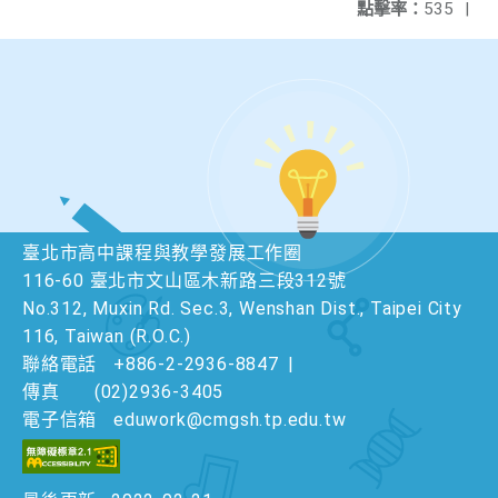
點擊率：
535
|
臺北市高中課程與教學發展工作圈
116-60 臺北市文山區木新路三段312號
No.312, Muxin Rd. Sec.3, Wenshan Dist., Taipei City
116, Taiwan (R.O.C.)
聯絡電話
+886-2-2936-8847
|
傳真
(02)2936-3405
電子信箱
eduwork@cmgsh.tp.edu.tw