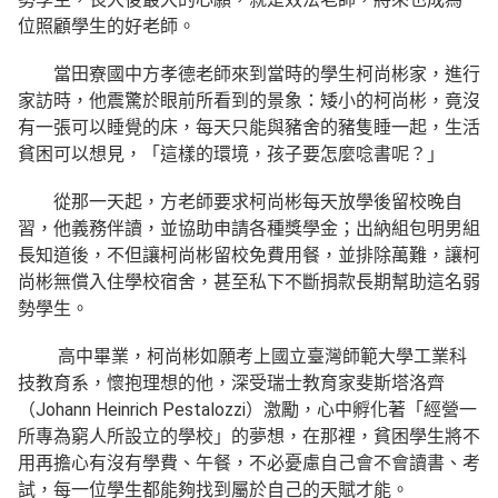
位照顧學生的好老師。
當田寮國中方孝德老師來到當時的學生柯尚彬家，進行
家訪時，他震驚於眼前所看到的景象：矮小的柯尚彬，竟沒
有一張可以睡覺的床，每天只能與豬舍的豬隻睡一起，生活
貧困可以想見，「這樣的環境，孩子要怎麼唸書呢？」
從那一天起，方老師要求柯尚彬每天放學後留校晚自
習，他義務伴讀，並協助申請各種獎學金；出納組包明男組
長知道後，不但讓柯尚彬留校免費用餐，並排除萬難，讓柯
尚彬無償入住學校宿舍，甚至私下不斷捐款長期幫助這名弱
勢學生。
高中畢業，柯尚彬如願考上國立臺灣師範大學工業科
技教育系，懷抱理想的他，深受瑞士教育家斐斯塔洛齊
（Johann Heinrich Pestalozzi）激勵，心中孵化著「經營一
所專為窮人所設立的學校」的夢想，在那裡，貧困學生將不
用再擔心有沒有學費、午餐，不必憂慮自己會不會讀書、考
試，每一位學生都能夠找到屬於自己的天賦才能。