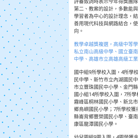
評審致詞時表示今年得獎團隊
第二、教案的設計，多數能與
學習者為中心的設計理念，結
善用現代科技與網路結合，使
向。
教學卓越獎複選，高級中等學
私立南山高級中學、國立臺南
中學、高雄市立高雄高級工業
國中組9所學校入圍，4所學
民中學、新竹市立內湖國民中
市立豐珠國民中小學、金門縣
國小組14所學校入圍，7所
霧峰區桐林國民小學、新北市
鄉鳥嶼國民小學；7所學校獲
縣崙背鄉豐榮國民小學、臺南
康區龍潭國民小學。
幼兒園組9園入圍，4園榮獲