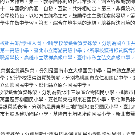
的五大特色，第一、教學團隊的組合非常多元，涵蓋各領域教師
十二年國教的內涵：自發、互動、共好相結合。第三、非傳統以
合學校特色、以地方生態為主軸，鼓勵學生主動探索與發現。第
學生在做中學習。第五、綜合在地生活的連結，培養解決困境的
校組共8所學校入圍，4所學校榮獲金質獎殊榮，分別為國立玉
第一高級中學、臺北市立南湖高級中學；4所學校獲得銀質獎肯
職業學校、高雄市立瑞祥高級中學、臺中市私立弘文高級中學。
校榮獲金質獎殊榮，分別是臺南市立大橋國民中學、雲林縣立馬
學；5所學校獲得銀質獎獎勵，分別為桃園市立仁和國民中學、
立烈嶼國民中學、彰化縣立原斗國民中學。
學校榮獲金質獎殊榮，分別為新北市三峽區介壽國民小學、桃園市
萬里區野柳國民小學、嘉義縣東石鄉東石國民小學、彰化縣員林
得銀質獎表揚，分別為是屏東縣三地門鄉地磨兒國民小學、臺北
市七股區建功國民小學、基隆市七堵區堵南國民小學、新北市鶯
金質獎殊榮，分別是新北市深坑區深坑國民小學附設幼兒園、嘉