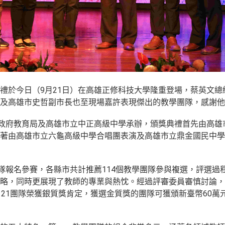
禮於今日（9月21日）在高雄正修科技大學隆重登場，蔡英文總
及高雄市史哲副市長也至現場嘉許表現傑出的教學團隊，感謝他
市政府教育局及高雄市立中正高級中學承辦，頒獎典禮首先由高雄
著由高雄市立六龜高級中學合唱團表演及高雄市立鼎金國民中學
9隊報名參賽，各縣市共計推薦114個教學團隊參與複選，評選過
略，同時更展現了教師的專業與熱忱。經過評審委員審慎討論，
，21團隊榮獲銀質獎肯定，獲選金質獎的團隊可獲頒新臺幣60萬