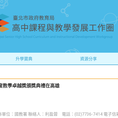
升學寶典
資源分享
7年度教學卓越獎頒獎典禮在高雄
單位：國教署 聯絡人：利盈蓉 電話：(02)7736-7414 電子信箱：e-j2