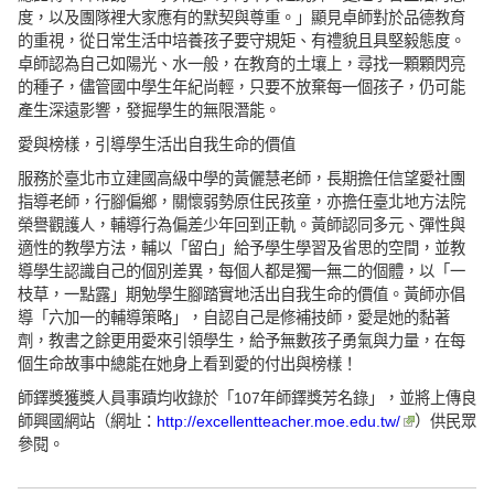
度，以及團隊裡大家應有的默契與尊重。」顯見卓師對於品德教育
的重視，從日常生活中培養孩子要守規矩、有禮貌且具堅毅態度。
卓師認為自己如陽光、水一般，在教育的土壤上，尋找一顆顆閃亮
的種子，儘管國中學生年紀尚輕，只要不放棄每一個孩子，仍可能
產生深遠影響，發掘學生的無限潛能。
愛與榜樣，引導學生活出自我生命的價值
服務於臺北市立建國高級中學的黃儷慧老師，長期擔任信望愛社團
指導老師，行腳偏鄉，關懷弱勢原住民孩童，亦擔任臺北地方法院
榮譽觀護人，輔導行為偏差少年回到正軌。黃師認同多元、彈性與
適性的教學方法，輔以「留白」給予學生學習及省思的空間，並教
導學生認識自己的個別差異，每個人都是獨一無二的個體，以「一
枝草，一點露」期勉學生腳踏實地活出自我生命的價值。黃師亦倡
導「六加一的輔導策略」，自認自己是修補技師，愛是她的黏著
劑，教書之餘更用愛來引領學生，給予無數孩子勇氣與力量，在每
個生命故事中總能在她身上看到愛的付出與榜樣！
師鐸獎獲獎人員事蹟均收錄於「107年師鐸獎芳名錄」，並將上傳良
師興國網站（網址：
http://excellentteacher.moe.edu.tw/
）供民眾
參閱。