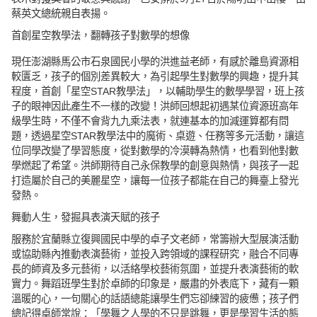
蔡英文總統親自表揚。
首創星空教學法，翻轉孩子對數學的想像
現任澎湖縣馬公市石泉國民小學的洪進益老師，有感於離島資源相
較匱乏，孩子的個別差異較大，為引起學生對數學的興趣，提升其
程度，首創「星空STAR教學法」，以輔助學生的數學學習，班上孩
子的眼神因此產生不一樣的改變！洪師回想起初遇某位資源班高年
級學生時，不僅不會背九九乘法表，就連基本的加減運算都有問
題，透過星空STAR教學法中的魔術、桌遊、任務等多元活動，讓這
位同學改變了學習態度，從對數學的冷漠轉為熱情，也看到他對數
學燃起了希望。洪師期待自己永保教學的創意與熱情，與孩子一起
打造屬於自己的美麗星空，讓每一位孩子都能在自己的舞臺上發光
發熱。
舞動人生，發掘具表演天賦的孩子
服務於宜蘭縣立復興國民中學的卓子文老師，常籌辦大型展演活動
或協助縣內推動表演藝術，並投入跨領域的課程研究，融合不同專
長的師資及多元藝術，以活絡學校藝術氛圍，並提升表演藝術的軟
實力。舞蹈班學生對於卓師的印象是，嚴肅的外表底下，藏有一顆
溫暖的心，一句關心的話語總能讓學生們忘卻練習的疲憊；孩子們
總記得卓師常說：「學舞之人學的不只是跳舞，更是學習生活的態