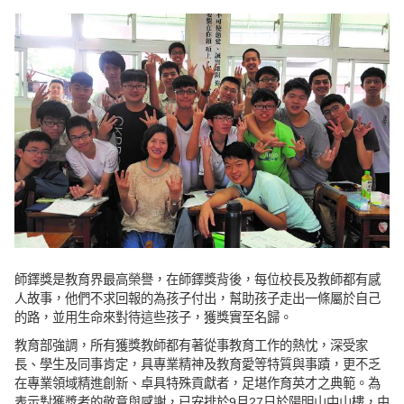
師鐸獎是教育界最高榮譽，在師鐸獎背後，每位校長及教師都有感
人故事，他們不求回報的為孩子付出，幫助孩子走出一條屬於自己
的路，並用生命來對待這些孩子，獲獎實至名歸。
教育部強調，所有獲獎教師都有著從事教育工作的熱忱，深受家
長、學生及同事肯定，具專業精神及教育愛等特質與事蹟，更不乏
在專業領域精進創新、卓具特殊貢獻者，足堪作育英才之典範。為
表示對獲獎者的敬意與感謝，已安排於9月27日於陽明山中山樓，由