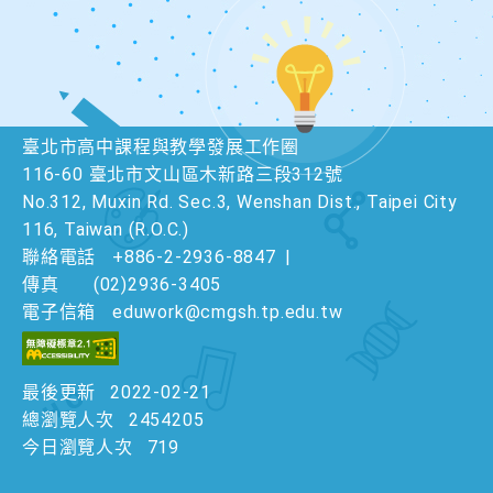
臺北市高中課程與教學發展工作圈
116-60 臺北市文山區木新路三段312號
No.312, Muxin Rd. Sec.3, Wenshan Dist., Taipei City
116, Taiwan (R.O.C.)
聯絡電話
+886-2-2936-8847
|
傳真
(02)2936-3405
電子信箱
eduwork@cmgsh.tp.edu.tw
最後更新
2022-02-21
總瀏覽人次
2454205
今日瀏覽人次
719