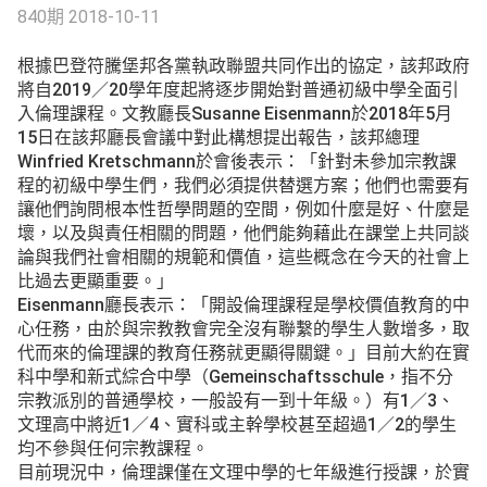
840期 2018-10-11
根據巴登符騰堡邦各黨執政聯盟共同作出的協定，該邦政府
將自2019／20學年度起將逐步開始對普通初級中學全面引
入倫理課程。文教廳長Susanne Eisenmann於2018年5月
15日在該邦廳長會議中對此構想提出報告，該邦總理
Winfried Kretschmann於會後表示：「針對未參加宗教課
程的初級中學生們，我們必須提供替選方案；他們也需要有
讓他們詢問根本性哲學問題的空間，例如什麼是好、什麼是
壞，以及與責任相關的問題，他們能夠藉此在課堂上共同談
論與我們社會相關的規範和價值，這些概念在今天的社會上
比過去更顯重要。」
Eisenmann廳長表示：「開設倫理課程是學校價值教育的中
心任務，由於與宗教教會完全沒有聯繫的學生人數增多，取
代而來的倫理課的教育任務就更顯得關鍵。」目前大約在實
科中學和新式綜合中學（Gemeinschaftsschule，指不分
宗教派別的普通學校，一般設有一到十年級。）有1／3、
文理高中將近1／4、實科或主幹學校甚至超過1／2的學生
均不參與任何宗教課程。
目前現況中，倫理課僅在文理中學的七年級進行授課，於實