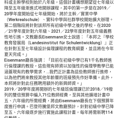
科或主幹學校則始於八年級，這個計畫構想期望從七年級以
降至五年級漸進式地開辦課程，其中的第一步是在2019／
20學年度開始從七年級開始，將於主幹／實業中學
（Werkrealschule）、實科中學與社群學校開始擴大辦理。
第二個階段將針對該邦所有初級中學之後的學校，在2020
／21學年度針對六年級、2021／22學年度針對五年級義務
性地引進。文教廳長Eisenmann女士說道：「本邦之『學校
教育發展局（Landesinstitut für Schulentwicklung）』正
在針對五至七年級設計倫理課程的教育綱要，並且將在今年
夏天完成。」
Eisenmann廳長強調：「目前在初級中學已有1千名教師進
行倫理課的教授，這些現有師資以加強性的倫理學教學已能
涵蓋現有的教學需求，…我們正計畫為這些教師進行進修，
以為他們將來教授其他年齡層的班級預先作好準備。此外，
本邦將針對此任務聘用額外的新興師資。」
2019／20學年度將開辦的七年級班倫理課已於2018／19撥
列的雙倍預算中編入71位教師經費，至與其他擴增計畫中
五、六年級的所需經費，將由Eisenmann廳長在下個預算年
度進行申請。巴登符騰堡邦文教廳預計，針對初級中學已降
至五、六年級逐步施行實施此課程計畫，每年將需新聘114