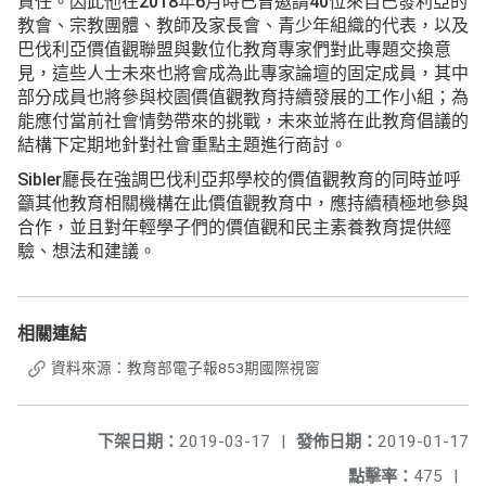
責任。因此他在2018年6月時已曾邀請40位來自巴發利亞的
教會、宗教團體、教師及家長會、青少年組織的代表，以及
巴伐利亞價值觀聯盟與數位化教育專家們對此專題交換意
見，這些人士未來也將會成為此專家論壇的固定成員，其中
部分成員也將參與校園價值觀教育持續發展的工作小組；為
能應付當前社會情勢帶來的挑戰，未來並將在此教育倡議的
結構下定期地針對社會重點主題進行商討。
Sibler廳長在強調巴伐利亞邦學校的價值觀教育的同時並呼
籲其他教育相關機構在此價值觀教育中，應持續積極地參與
合作，並且對年輕學子們的價值觀和民主素養教育提供經
驗、想法和建議。
相關連結
資料來源：教育部電子報853期國際視窗
下架日期：
2019-03-17
|
發佈日期：
2019-01-17
點擊率：
475
|