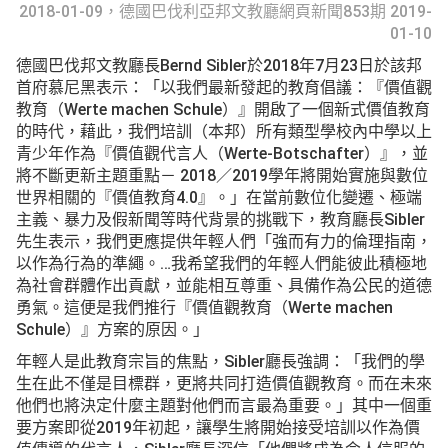
2018-01-09，德國巴伐利亞邦文教廳網頁新聞
853期 2019-
01-10
德國巴伐邦文教廳長Bernd Sibler於2018年7月23日於該邦
首府慕尼黑表示：「以我們最新發起的教育倡議：『價值觀
教育（Werte machen Schule）』開啟了一個新式價值教育
的時代，藉此，我們培訓（本邦）所有類型學校內中學以上
青少年作為『價值觀代言人（Werte-Botschafter）』，並
將不斷更新主題重點－ 2018／2019學年將開始實施與數位
世界相關的『價值教育4.0』。」在當前數位化變遷、極端
主義、暴力及假新聞等時代背景的挑戰下，教育廳長Sibler
先生表示，我們更應提供年輕人們「強而有力的倫理指南，
以作為行為的準繩。…我希望我們的年輕人們能彼此積極地
為社會群體作出貢獻，並能相互尊重、具備作為公民的道德
勇氣。這便是我們推行『價值觀教育（Werte machen
Schule）』方案的原因。」
年輕人是此教育宗旨的焦點，Sibler廳長強調：「我們的學
生在此不僅是目標群，更將共同打造價值觀教育。而在未來
他們也將決定什麼主題對他們而言最為重要。」其中一個重
要方案即從2019年初起，讓學生將開始接受培訓以作為價