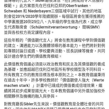
值傳導的代言人，Sibler廳長深信「他們將成為令人信服的
模範。」此方案首先在巴伐利亞邦的Oberfranken、
Schwaben 和 Niederbayern三個區域中試行，其他的地區
則會從2019/2020學年陸續開辦。每個區將會在獲得推薦的
中學裏推選20到25位八、九年級的學生做為代表，成立學
生代表聯席會（Schülermitverantwortung， 簡稱SMV）
並與各校校方商定課程內容。
這些年輕的「價值觀代言人」將會在教育課程中學到價值觀
的建立、溝通能力以及團體領導的基本能力。他們將針對例
如專題討論日或週、學校慶典活動、班長訓練等機會，共同
設計適合學生們的價值教育模組。
此價值教育倡議必須是以政治教育和民主及其價值觀的養成
為基礎，並應超越巴伐利亞地區所有學校類型及不同科目、
所有教育工作的教育目標及根本原則之上。本教育倡議秉持
在過去十年中，許多學校教師於「價值觀使人強大（Werte
machen stark）」計畫中已達成的價值養成倍增效果，繼
續將其初步成果發揚光大，在本教育倡議中另外還加強校外
相關夥伴及機構的融入與參與。
對教育廳長Sibler先生來說，價值觀教育是全體社會的共同