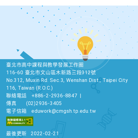
臺北市高中課程與教學發展工作圈
116-60 臺北市文山區木新路三段312號
No.312, Muxin Rd. Sec.3, Wenshan Dist., Taipei City
116, Taiwan (R.O.C.)
聯絡電話
+886-2-2936-8847
|
傳真
(02)2936-3405
電子信箱
eduwork@cmgsh.tp.edu.tw
最後更新
2022-02-21