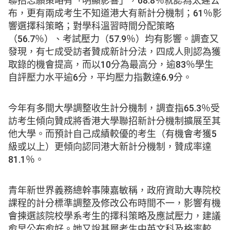
聯招志願策略有「明顯影響」，68.8％就認為太遲公
布，更有兩成考生不知道港大有新計分機制；61％影
響選擇科策略；對學科溫習時間分配策略
（56.7％）、考試壓力（57.9％）均有影響。調查又
發現，有七成受訪者贊成新計分法，四成人則認為獲
取錄的機會提高，而以10分為最高分，逾83％學生
自評壓力水平逾6分，平均壓力指數達6.9分。
今年有多間大學調整收生計分機制，調查指65.3％受
訪考生傾向贊成將香港大學聯招新計分機制擴展至其
他大學。而預計自己成績較優的考生（有機會考獲5
級或以上）更傾向認同港大新計分機制，贊成率達
81.1％。
青年新世界義務總幹事陳嘉敏稱，政府資助大專院校
課程的計分標準調整及修改公布時間不一，影響有機
會揀選該院校學系考生的擇科策略及應試壓力，建議
愈早公布愈好。她又說基層考生中英文科及格率較