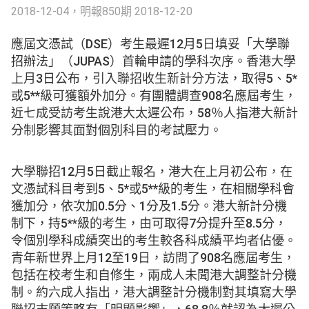
2018-12-04，明報
850期 2018-12-20
應屆文憑試（DSE）考生最遲12月5日填妥「大學聯
招辦法」（JUPAS）首輪申請的學科次序。香港大學
上月3日公布，引入聯招收生新計分方法，取得5、5*
或5**級可獲額外加分。有團體調查908名應屆考生，
近七成受訪考生說港大太遲公布，58％人指港大新計
分制影響其面對個別科目的考試壓力。
大學聯招12月5日截止報名，港大在上月初公布，在
文憑試科目考到5、5*或5**級的考生，在相關學科會
獲加分，依次加0.5分、1分及1.5分。港大新計分機
制下，持5**級的考生，由可取得7分提升至8.5分，
令個別學科成績突出的考生較各科成績平均者佔優。
青年新世界上月12至19日，訪問了908名應屆考生，
包括在校考生和自修生，兩成人未聞港大調整計分機
制。約六成人指出，港大調整計分機制對其填寫大學