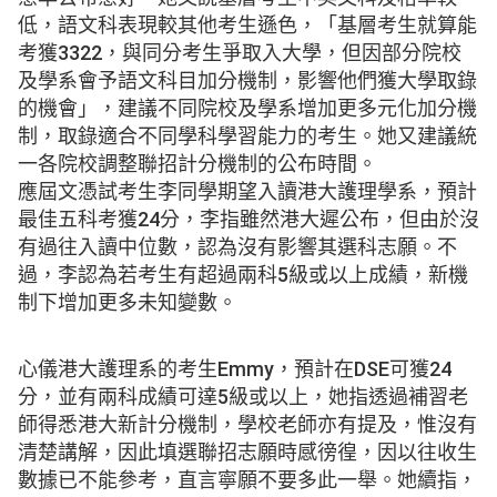
低，語文科表現較其他考生遜色，「基層考生就算能
考獲3322，與同分考生爭取入大學，但因部分院校
及學系會予語文科目加分機制，影響他們獲大學取錄
的機會」，建議不同院校及學系增加更多元化加分機
制，取錄適合不同學科學習能力的考生。她又建議統
一各院校調整聯招計分機制的公布時間。
應屆文憑試考生李同學期望入讀港大護理學系，預計
最佳五科考獲24分，李指雖然港大遲公布，但由於沒
有過往入讀中位數，認為沒有影響其選科志願。不
過，李認為若考生有超過兩科5級或以上成績，新機
制下增加更多未知變數。
心儀港大護理系的考生Emmy，預計在DSE可獲24
分，並有兩科成績可達5級或以上，她指透過補習老
師得悉港大新計分機制，學校老師亦有提及，惟沒有
清楚講解，因此填選聯招志願時感徬徨，因以往收生
數據已不能參考，直言寧願不要多此一舉。她續指，