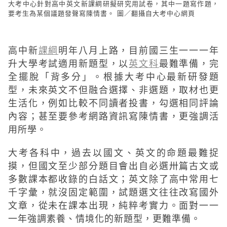
大考中心針對高中英文新課綱研擬研究用試卷，其中一題寫作題，
要考生為某個議題發聲寫陳情書。 圖／翻攝自大考中心網頁
高中新
課綱
明年八月上路，目前國三生一一一年
升大學考試適用新題型，以
英文科
最難準備，完
全擺脫「背多分」。根據大考中心最新研發題
型，未來英文不但融合選擇、非選題，取材也更
生活化，例如比較不同讀者投書，勾選相同評論
內容；甚至要參考網路資訊寫陳情書，更強調活
用所學。
大考各科中，過去以國文、英文的命題最難捉
摸，但國文至少部分題目會出自必選卅篇古文或
多數課本都收錄的白話文；英文除了高中常用七
千字彙，就沒固定範圍，試題選文往往改寫國外
文章，從未在課本出現，純粹考實力。面對一一
一年強調素養、情境化的新題型，更難準備。