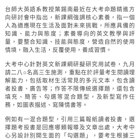
台師大英語系教授葉錫南最近在大考命題精進方
向研討會中指出，新課綱強調核心素養，指一個
人為適應現在生活及面對未來挑戰，所應具備的
知識、能力與態度；素養導向的英文教學與評
量，要整合知識、技能與態度，營造自然的使用
情境，融入生活，反覆使用，養成習慣。
大考中心針對英文新課綱研擬研究用試卷，九月
請二八○名高三生施測，重點在於評量考生閱讀理
解能力，包括取材生活常見的多元文本，包含讀
者投書、廣告等；作答不限傳統選擇題，還包含
填充、簡答、勾選等混合題型，及新型寫作任
務，如圖表描述、寫陳情書等。
例如有一混合題型，引用三篇報紙讀者投書，選
擇題考投書是回應哪類報導及文章出處，大考中
心另設計別開生面的「勾選題」，要考生根據三