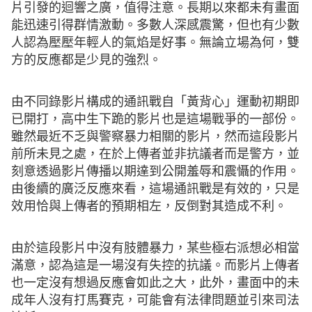
片引發的迴響之廣，值得注意。長期以來都未有畫面
能迅速引得群情激動。多數人深感震驚，但也有少數
人認為壓壓年輕人的氣焰是好事。無論立場為何，雙
方的反應都是少見的強烈。
由不同錄影片構成的通訊戰自「黃背心」運動初期即
已開打，高中生下跪的影片也是這場戰爭的一部份。
雖然最近不乏與警察暴力相關的影片，然而這段影片
前所未見之處，在於上傳者並非抗議者而是警方，並
刻意透過影片傳播以期達到公開羞辱和震懾的作用。
由後續的廣泛反應來看，這場通訊戰是有效的，只是
效用恰與上傳者的預期相左，反倒對其造成不利。
由於這段影片中沒有肢體暴力，某些極右派想必相當
滿意，認為這是一場沒有失控的抗議。而影片上傳者
也一定沒有想過反應會如此之大，此外，畫面中的未
成年人沒有打馬賽克，可能會有法律問題並引來司法