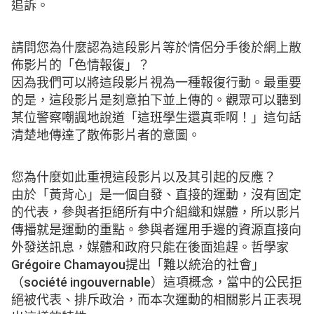
追訴。
請問您為什麼認為這段影片等於情侶分手後於網上散
佈影片的「色情報復」？
因為我們可以將這段影片視為一種報復行動。最重要
的是，這段影片是刻意拍下並上傳的。觀眾可以聽到
某位警察嘲諷地說道「這班學生還真乖啊！」這句話
清楚地傳達了散佈影片者的意圖。
您為什麼如此重視這段影片以及其引起的反應？
由於「黃背心」是一個自發、直接的運動，沒有固定
的代表，參與者拒絕所有中介組織和媒體，所以影片
傳播就是運動的重點。參與者運用手邊的資源直接向
外發送訊息，媒體和政府只能在後面追趕。哲學家
Grégoire Chamayou提出「難以統治的社會」
（société ingouvernable）這項概念，當中的公民拒
絕被代表、排斥政治，而本次運動的相關影片正表現