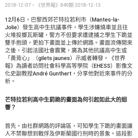
2018-12-07，《世界報》
849期 2018-12-13
12月6日，巴黎西郊芒特拉若利市（Mantes-la-
Jolie）發生高中生抗議事件，學生涉嫌燒車並且往
火堆投擲瓦斯罐，警方不但要求遭逮捕之學生下跪並
雙手抱頭，更拍下畫面並上傳於網路。畫面流傳開來
之後，引起法國社會震驚，廣為其他抗議高中生或
「黃背心」（gilets jaunes）示威者轉發。《世界
報》為讀者訪問社會科學高等學院（EHESS）影像文
化史副教授André Gunthert，分享他對近來事件的分
析。
芒特拉若利高中生罰跪的畫面為何引起如此大的迴
響？
首先，由社群網路的評論區，可知學生下跪的畫面讓
人不禁聯想到戰俘及伊斯蘭國行刑時的景象。這段影