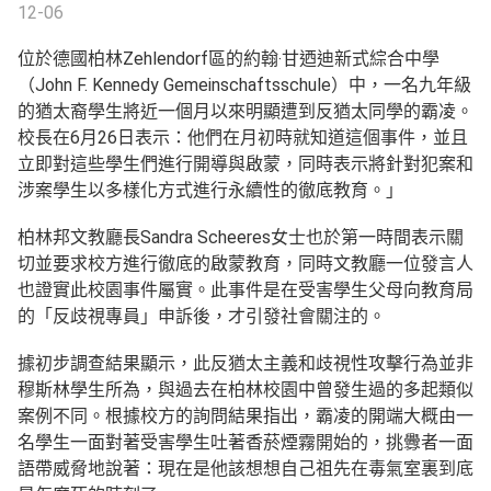
12-06
位於德國柏林Zehlendorf區的約翰‧甘迺迪新式綜合中學
（John F. Kennedy Gemeinschaftsschule）中，一名九年級
的猶太裔學生將近一個月以來明顯遭到反猶太同學的霸凌。
校長在6月26日表示：他們在月初時就知道這個事件，並且
立即對這些學生們進行開導與啟蒙，同時表示將針對犯案和
涉案學生以多樣化方式進行永續性的徹底教育。」
柏林邦文教廳長Sandra Scheeres女士也於第一時間表示關
切並要求校方進行徹底的啟蒙教育，同時文教廳一位發言人
也證實此校園事件屬實。此事件是在受害學生父母向教育局
的「反歧視專員」申訴後，才引發社會關注的。
據初步調查結果顯示，此反猶太主義和歧視性攻擊行為並非
穆斯林學生所為，與過去在柏林校園中曾發生過的多起類似
案例不同。根據校方的詢問結果指出，霸凌的開端大概由一
名學生一面對著受害學生吐著香菸煙霧開始的，挑釁者一面
語帶威脅地說著：現在是他該想想自己祖先在毒氣室裏到底