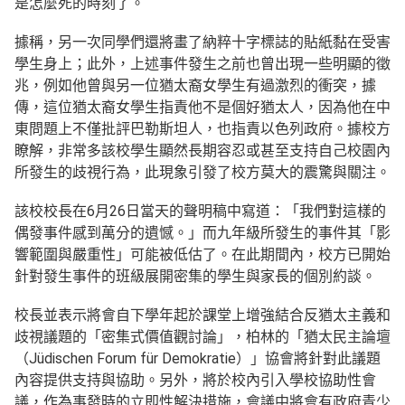
是怎麼死的時刻了。
據稱，另一次同學們還將畫了納粹十字標誌的貼紙黏在受害
學生身上；此外，上述事件發生之前也曾出現一些明顯的徵
兆，例如他曾與另一位猶太裔女學生有過激烈的衝突，據
傳，這位猶太裔女學生指責他不是個好猶太人，因為他在中
東問題上不僅批評巴勒斯坦人，也指責以色列政府。據校方
瞭解，非常多該校學生顯然長期容忍或甚至支持自己校園內
所發生的歧視行為，此現象引發了校方莫大的震驚與關注。
該校校長在6月26日當天的聲明稿中寫道：「我們對這樣的
偶發事件感到萬分的遺憾。」而九年級所發生的事件其「影
響範圍與嚴重性」可能被低估了。在此期間內，校方已開始
針對發生事件的班級展開密集的學生與家長的個別約談。
校長並表示將會自下學年起於課堂上增強結合反猶太主義和
歧視議題的「密集式價值觀討論」，柏林的「猶太民主論壇
（Jüdischen Forum für Demokratie）」協會將針對此議題
內容提供支持與協助。另外，將於校內引入學校協助性會
議，作為事發時的立即性解決措施，會議中將會有政府青少