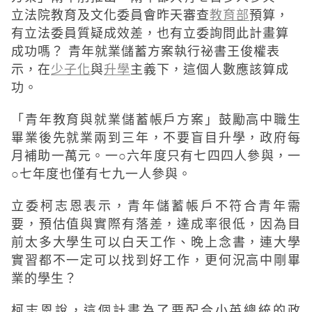
立法院教育及文化委員會昨天審查
教育部
預算，
有立法委員質疑成效差，也有立委詢問此計畫算
成功嗎？ 青年就業儲蓄方案執行祕書王俊權表
示，在
少子化
與
升學
主義下，這個人數應該算成
功。
「青年教育與就業儲蓄帳戶方案」鼓勵高中職生
畢業後先就業兩到三年，不要盲目升學，政府每
月補助一萬元。一○六年度只有七四四人參與，一
○七年度也僅有七九一人參與。
立委柯志恩表示，青年儲蓄帳戶不符合青年需
要，預估值與實際有落差，達成率很低，因為目
前太多大學生可以白天工作、晚上念書，連大學
實習都不一定可以找到好工作，更何況高中剛畢
業的學生？
柯志恩說，這個計畫為了要配合小英總統的政