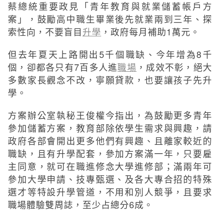
蔡總統重要政見「青年教育與就業儲蓄帳戶方
案」，鼓勵高中職生畢業後先就業兩到三年、探
索性向，不要盲目
升學
，政府每月補助1萬元。
但去年夏天上路開出5千個職缺、今年增為8千
個，卻都各只有7百多人進
職場
，成效不彰，絕大
多數家長觀念不改，寧願貸款，也要讓孩子先升
學。
方案辦公室執秘王俊權今指出，為鼓勵更多青年
參加儲蓄方案，教育部除依學生需求與興趣，請
政府各部會開出更多他們有興趣、且離家較近的
職缺，且有升學配套，參加方案滿一年，只要雇
主同意，就可在職進修念大學進修部；滿兩年可
參加大學申請、技專甄選、及各大專合招的特殊
選才等特設升學管道，不用和別人競爭，且要求
職場體驗雙周誌，至少占總分6成。