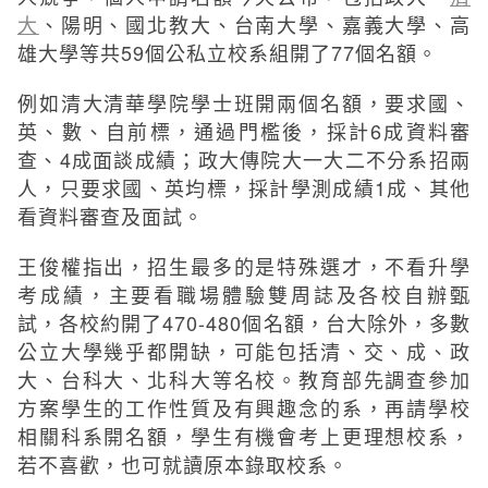
大
、陽明、國北教大、台南大學、嘉義大學、高
雄大學等共59個公私立校系組開了77個名額。
例如清大清華學院學士班開兩個名額，要求國、
英、數、自前標，通過門檻後，採計6成資料審
查、4成面談成績；政大傳院大一大二不分系招兩
人，只要求國、英均標，採計學測成績1成、其他
看資料審查及面試。
王俊權指出，招生最多的是特殊選才，不看升學
考成績，主要看職場體驗雙周誌及各校自辦甄
試，各校約開了470-480個名額，台大除外，多數
公立大學幾乎都開缺，可能包括清、交、成、政
大、台科大、北科大等名校。教育部先調查參加
方案學生的工作性質及有興趣念的系，再請學校
相關科系開名額，學生有機會考上更理想校系，
若不喜歡，也可就讀原本錄取校系。