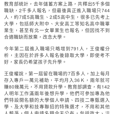
教育部統計，去年儲蓄方案上路，共釋出5千多個
職缺，2千多人報名，但最後真正進入職場只744
人，約7成5高職生、2成5高中生，很多已先考上
大學，包括師大附中、大安高工等知名高中職畢
業生，甚至有北一女畢業生也報名，但因找不到
合適職缺而放棄，改念大學。
今年第二屆進入職場只略增到791人，王俊權分
析，主因在於許多人報名後錄取大學，即使考不
好，家長仍希望孩子先升學。
王俊權說，第一屆留在職場的7百多人，加上每月
存入專戶一萬元補助，平均月入36Ｋ，兩年就可
賺80幾萬元，不用貸款升學。教育部調查，有142
人明年工作滿兩年後想升學，他們可參加專為他
們特設開名額的大學個人申請、四技二專甄選入
學、及大學和技專聯招的特殊選才，不用和其他
人競爭，個人申請名額今天公布，包括政大、
清