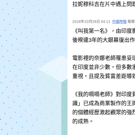
拉妮穆科吉在片中遇上問
2018年10月29日 04:11
中國時報
報導
《叫我第一名》，由印度
後暌違3年的大銀幕復出
電影裡的奈娜老師罹患妥
在印度並非少數，但多數
重視，且提及貧富差距導
《我的嗝嗝老師》對印度
識」已成為商業製作的王
的個體經歷激起觀眾的強
的成熟。