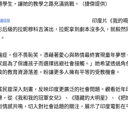
題學生，讓她的教學之路充滿挑戰。（捷傑提供）
印度片《我的嗝
潘鈺楨
影后級的拉妮穆科吉演出，拉妮拿到劇本沒多久，就毅然
作。
瑞症，但不畏恥笑，憑藉著愛心與熱情最終實現童年夢想
家庭為了保護孩子而選擇逃避社會接觸。」她希望透過角
致的教育資源落差，盼讓更多人擁有平等的受教機會。
貧民窟深入刻畫，反映印度更廣泛的社會問題。觀看近年
牌，從《我和我的冠軍女兒》、《隱藏的大明星》、《把
烈情感共鳴，切入對社會話題的關注，展示了印度電影在