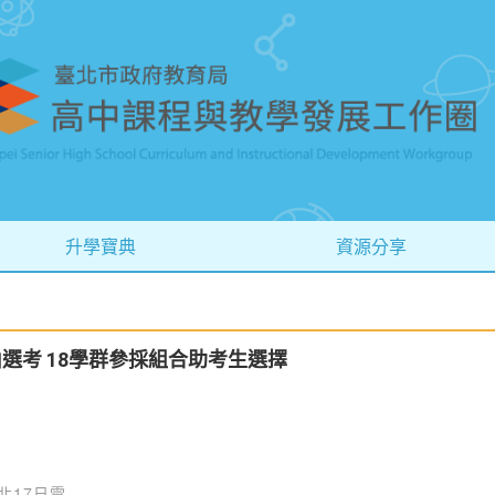
升學寶典
資源分享
由選考 18學群參採組合助考生選擇
北17日電