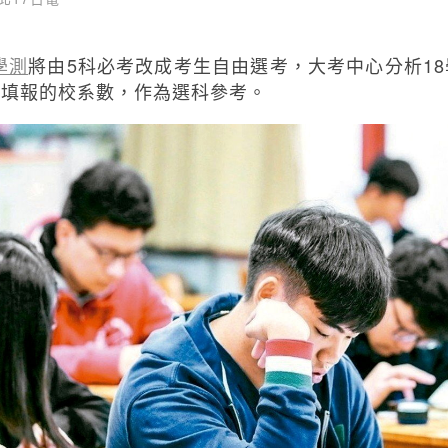
學測
將由5科必考改成考生自由選考，大考中心分析1
可填報的校系數，作為選科參考。