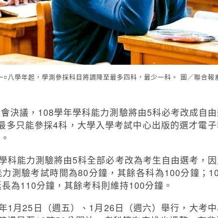
一○八學年起，學測參採科目將調降至最多四科，最少一科。 圖／聯合報
會決議，108學年學科能力測驗將由5科必考改成自
最多只能參採4科，大學入學考試中心出版的選才電
項。
年學科能力測驗將由5科全部必考改為考生自由選考，
力測驗考試時間為80分鐘，其餘各科為100分鐘；1
長為110分鐘，其餘考科則維持100分鐘。
明年1月25日（週五）、1月26日（週六）舉行，大考