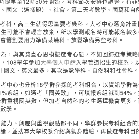
時提早至12時50分開始，考科節次安排也調整，有
文、國文（選擇題）、社會，第二天考數學、國寫和自
擇考科，高三生就得思量要考幾科。大考中心選育計
考生可能不會輕言放棄，所以學測報名時可能報名較多
能會籌劃要用力準備某幾科，放鬆準備另些考科。
認為，與其費盡心思模擬選考心態，不如回歸選考策略
，108學年參加
大學個人申請
入學管道招生的校系，
計國文、英文最多，其次是數學科、自然科和社會科
考中心也分析18學群參採的考科組合，以資訊學群
1%系組，如選考「國英數」，可填報系組減到54%
學群重視國英數，但加考自然科的考生選擇機會更多
於數學。
的能力、興趣與重視觀點都不同，學群參採考科組合的
討論，並搜尋大學校系介紹與親身體驗，再做選考科目