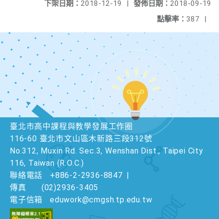
下架日期：
2018-12-19
|
發佈日期：
2018-09-19
點擊率：
387
|
臺北市高中課程與教學發展工作圈
116-60 臺北市文山區木新路三段312號
No.312, Muxin Rd. Sec.3, Wenshan Dist., Taipei City
116, Taiwan (R.O.C.)
聯絡電話
+886-2-2936-8847
|
傳真
(02)2936-3405
電子信箱
eduwork@cmgsh.tp.edu.tw