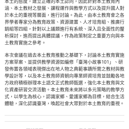
本土的態度，建立正確的本土認同，因此針對本土教育內
涵、本土教材之發展、課程運作與教學方式以及提升國人對
於本土的重視等層面，進行討論。為此，由本土教育會之各
界學者專家分為教育政策、資源建置、人才培育組、推廣行
銷組等四組，針對以上議題進行有系統、深入且全面性的釐
析探討，進而提出具體提議，作為政策制定之重要方向與本
土教育實施之參考。
本次會議在過去本土教育推動之基礎下，討論本土教育實施
方案草案、並提供教學資源如編修「臺灣小故事101」、研
發佈置各領域表現傑出在地人物之典範事蹟所需之教材與教
學設計等，以及本土教育師資朝向專業師資培育並鼓勵各地
方政府積極辦理本土語文正式教師甄選，強化本土教育與文
化資產研習交流活動。本土教育未來將以多元策略的教學方
式，以學生為核心，認識家鄉、愛護家鄉為目標，結合生活
體驗，深化認識臺灣，喚起社會大眾對於本土教育的重視。