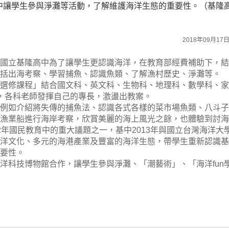
中讓學生參與淨灘等活動，了解維護海洋生態的重要性。（基隆
2018年09月17日 
國立基隆高中為了讓學生更認識海洋，在教育部經費補助下，結
括出海考察、學習捕魚、認識魚類、了解漁村歷史、淨灘等。
選修課程」結合國文科、英文科、生物科、地理科、數學科、家
，各科老師發揮自己的專長，激盪出教案。
例如介紹將失傳的捕魚法、認識各式各樣的菜市場魚類、八斗子
樂漁業船進行海岸考察，欣賞美麗的海上風光之餘，也體驗到討海
2年國民教育中的重大議題之一，基中2013年與國立台灣海洋大
洋文化、多元的海港產業及豐富的海洋生態，帶學生重新認識基
要性。
洋科技博物館合作，讓學生參與淨灘、「潮藝術」、「海洋fun