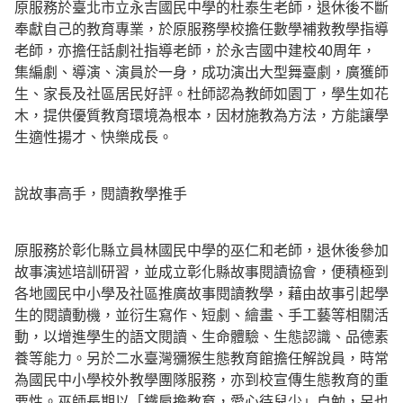
原服務於臺北市立永吉國民中學的杜泰生老師，退休後不斷
奉獻自己的教育專業，於原服務學校擔任數學補救教學指導
老師，亦擔任話劇社指導老師，於永吉國中建校40周年，
集編劇、導演、演員於一身，成功演出大型舞臺劇，廣獲師
生、家長及社區居民好評。杜師認為教師如園丁，學生如花
木，提供優質教育環境為根本，因材施教為方法，方能讓學
生適性揚才、快樂成長。
說故事高手，閱讀教學推手
原服務於彰化縣立員林國民中學的巫仁和老師，退休後參加
故事演述培訓研習，並成立彰化縣故事閱讀協會，便積極到
各地國民中小學及社區推廣故事閱讀教學，藉由故事引起學
生的閱讀動機，並衍生寫作、短劇、繪畫、手工藝等相關活
動，以增進學生的語文閱讀、生命體驗、生態認識、品德素
養等能力。另於二水臺灣獼猴生態教育館擔任解說員，時常
為國民中小學校外教學團隊服務，亦到校宣傳生態教育的重
要性。巫師長期以「鐵肩擔教育，愛心待兒少」自勉，另也