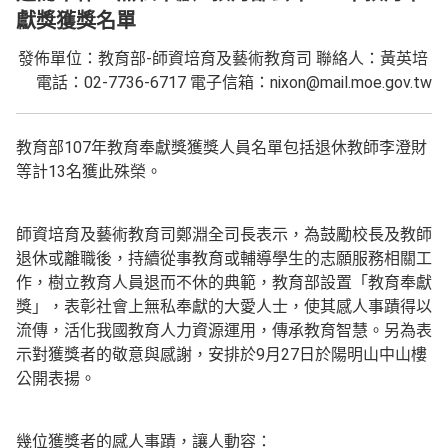
獻獎獲獎名單
發佈單位：教育部-師資培育及藝術教育司 聯絡人：黃英培
電話：02-7736-6717 電子信箱：nixon@mail.moe.gov.tw
教育部107年教育奉獻獎獲獎人員名單包括退休教師李澄財
等計13名獲此殊榮。
師資培育及藝術教育司鄭淵全司長表示，為鼓勵校長及教師
退休或離職後，持續從事教育或輔導學生的志願服務相關工
作，樹立教育人員退而不休的典範，教育部設置「教育奉獻
獎」，表彰社會上無私奉獻的大愛人士，使其感人事蹟得以
流傳，活化我國教育人力資源運用，傳承教育智慧。另為表
示對獲獎者的敬意與感謝，安排於9月27日於陽明山中山樓
公開表揚。
幾位獲獎者的感人事蹟，讓人動容：