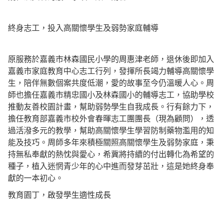
終身志工，投入高關懷學生及弱勢家庭輔導
原服務於嘉義市林森國民小學的周惠津老師，退休後即加入
嘉義市家庭教育中心志工行列，發揮所長竭力輔導高關懷學
生，陪伴無數個案共度低潮，愛的故事至今仍溫暖人心。周
師也擔任嘉義市精忠國小及林森國小的輔導志工，協助學校
推動友善校園計畫，幫助弱勢學生自我成長。行有餘力下，
擔任教育部嘉義市校外會春暉志工團團長（現為顧問），透
過活潑多元的教學，幫助高關懷學生學習防制藥物濫用的知
能及技巧。周師多年來積極關照高關懷學生及弱勢家庭，秉
持無私奉獻的熱忱與愛心，希冀將持續的付出轉化為希望的
種子，植入迷惘青少年的心中進而發芽茁壯，這是她終身奉
獻的一本初心。
教育園丁，啟發學生適性成長