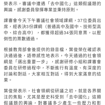
榮表示，審議中遭遇「去中國化」這類假議題的
輿論，感謝委員發揮專業並秉持原則。
課審會今天下午審議社會領域課綱，37位委員出
席，經表決3份課綱（普通高中及國中、技術型高
中、綜合高中），都獲得超過34張同意票，以壓
倒性的票數通過。
根據教育部會後提供的錄音檔，葉俊榮在確認表
決通過後，語帶感性地表示，今天通過的社會領
綱是「邁出重要一步」，感謝研修小組和課審會
委員在研修過程中，不斷進行有溫度、有深度的
討論和對話，大家相互對話，得到大家滿意的結
果。
葉俊榮表示，社會領綱從研議之初，就是各界關
注的焦點，尤其是歷史科受到「去中國化」這類
假議題的輿論，對審議多少產生一些壓力和影