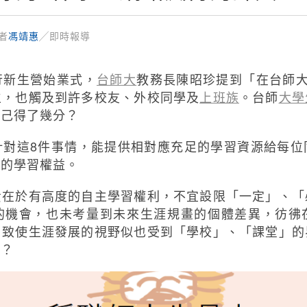
者
馮靖惠
╱即時報導
行新生營始業式，
台師大
教務長陳昭珍提到「在台師大
生，也觸及到許多校友、外校同學及
上班族
。台師
大學
自己得了幾分？
針對這8件事情，能提供相對應充足的學習資源給每位
等的學習權益。
貴在於有高度的自主學習權利，不宜設限「一定」、「
的機會，也未考量到未來生涯規畫的個體差異，彷彿
，致使生涯發展的視野似也受到「學校」、「課堂」的
呢？