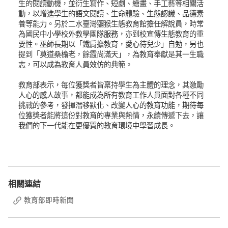
生的閱讀動機，並衍生寫作、短劇、繪畫、手工藝等相關活
動，以增進學生的語文閱讀、生命體驗、生態認識、品德素
養等能力。另於二水臺灣獼猴生態教育館擔任解說員，時常
為國民中小學校外教學團隊服務，亦到校宣傳生態教育的重
要性。巫師長期以「鐵肩擔教育，愛心待兒少」自勉，另也
提到「莫道桑榆老，餘霞尚滿天」，為教育奉獻是其一生職
志，可以成為教育人員效仿的典範。
教育部表示，每位獲獎者皆稟持學生為主體的理念，其激勵
人心的感人故事，都能成為所有教育工作人員面對各種不同
挑戰的參考，發揮潛移默化、改變人心的教育功能，期待每
位獲獎者能將這份對教育的專業與熱情，永續傳遞下去，讓
我們的下一代能在更優質的教育環境中學習成長。
相關連結
教育部即時新聞