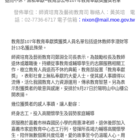
退而不休，無私奉獻─教育部公布107年教育奉獻獎獲獎名單
發佈單位：師資培育及藝術教育司 聯絡人：黃英培 電
話：02-7736-6717 電子信箱
：nixon@mail.moe.gov.tw
教育部107年教育奉獻獎獲獎人員名單包括退休教師李澄財等
計13名獲此殊榮。
師資培育及藝術教育司鄭淵全司長表示，為鼓勵校長及教師
退休或離職後，持續從事教育或輔導學生的志願服務相關工
作，樹立教育人員退而不休的典範，教育部設置「教育奉獻
獎」，表彰社會上無私奉獻的大愛人士，使其感人事蹟得以
流傳，活化我國教育人力資源運用，傳承教育智慧。另為表
示對獲獎者的敬意與感謝，安排於9月27日於陽明山中山樓公
開表揚。
幾位獲獎者的感人事蹟，讓人動容：
終身志工，投入高關懷學生及弱勢家庭輔導
原服務於嘉義市林森國民小學的周惠津老師，退休後即加入
嘉義市家庭教育中心志工行列，發揮所長竭力輔導高關懷學
生，陪伴無數個案共度低潮，愛的故事至今仍溫暖人心。周