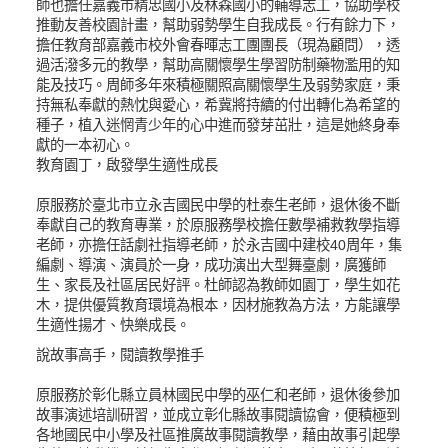
師也擔任嘉義市精忠國小及林森國小的輔導志工，協助學校
推動友善校園計畫，幫助弱勢學生自我成長。行有餘力下，
擔任教育部嘉義市校外會春暉志工團團長（現為顧問），透
過活潑多元的教學，幫助高關懷學生學習防制藥物濫用的知
能及技巧。周師多年來積極關照高關懷學生及弱勢家庭，秉
持無私奉獻的熱忱與愛心，希冀將持續的付出轉化為希望的
種子，植入迷惘青少年的心中進而發芽茁壯，這是她終身奉
獻的一本初心。
教育園丁，啟發學生適性成長
原服務於臺北市立永吉國民中學的杜泰生老師，退休後不斷
奉獻自己的教育專業，於原服務學校擔任數學補救教學指導
老師，亦擔任話劇社指導老師，於永吉國中建校40周年，集
編劇、導演、演員於一身，成功演出大型舞臺劇，廣獲師
生、家長及社區居民好評。杜師認為教師如園丁，學生如花
木，提供優質教育環境為根本，因材施教為方法，方能讓學
生適性揚才、快樂成長。
說故事高手，閱讀教學推手
原服務於彰化縣立員林國民中學的巫仁和老師，退休後參加
故事演述培訓研習，並成立彰化縣故事閱讀協會，便積極到
各地國民中小學及社區推廣故事閱讀教學，藉由故事引起學