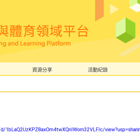
資源分享
活動紀錄
file/d/1bLaQ2UzKPZ8axOm4twXQnIWom32VLFIc/view?usp=shari