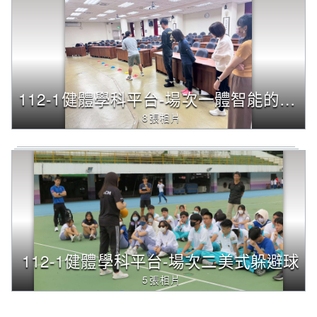
字
後
按
下
Enter
查
112-1健體學科平台-場次一體智能的概念與介紹
詢，
8張相片
下
方
內
容
將
改
變
112-1健體學科平台-場次二美式躲避球
5張相片