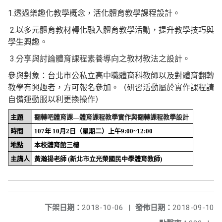
1.透過樂趣化教學概念，活化體育教學課程設計。
2.以多元體育教材轉化融入體育教學活動，提升教學技巧與
學生興趣。
3.分享與討論體育課程素養導向之教材教法之設計。
參與對象：台北市公私立高中職體育科教師以及對體育翻轉
教學有興趣者，方可報名參加。（研習活動屬於實作課程請
自備運動服以利更換操作）
主題
翻轉吧體育課
—
體育課程教學實作與翻轉課程教學設計
時間
107
年
10
月
2
日（星期二）
上午
9:00~12:00
地點
本校體育館三樓
主講人
黃瀚揚老師
(
新北市立光榮國民中學體育教師
)
下架日期：
2018-10-06
|
發佈日期：
2018-09-10