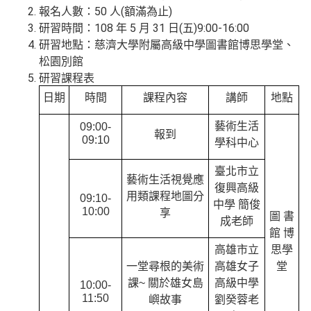
報名人數：50 人(額滿為止)
研習時間：108 年 5 月 31 日(五)9:00-16:00
研習地點：慈濟大學附屬高級中學圖書館博思學堂、
松園別館
研習課程表
日期
時間
課程內容
講師
地點
藝術生活
09:00-
報到
09:10
學科中心
臺北市立
藝術生活視覺應
復興高級
用類課程地圖分
09:10-
中學 簡俊
10:00
享
圖 書
成老師
館 博
高雄市立
思學
一堂尋根的美術
高雄女子
堂
課~ 關於雄女島
高級中學
10:00-
11:50
嶼故事
劉癸蓉老