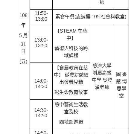
師
11:50-
108
素食午餐(志誠樓 105 社會科教室)
13:00
年
【STEAM 在慈
5 月
中】
13:00-
31
13:50
藝術與科技的跨
日
域課程
(五)
慈濟大學
【食農教育在慈
附屬高級
圖 書
中】 從農耕體驗
中學 吳登
14:00-
館 博
出發看見精
14:30
漢老師
思學
彩生命教育故事
堂
慈中藝術生活教
14:30-
室及校
14:50
園地圖巡禮
14:50-