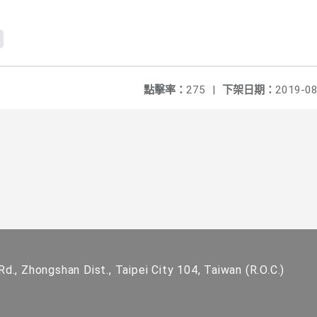
點擊率：
275
|
下架日期：
2019-08
d., Zhongshan Dist., Taipei City 104, Taiwan (R.O.C.)