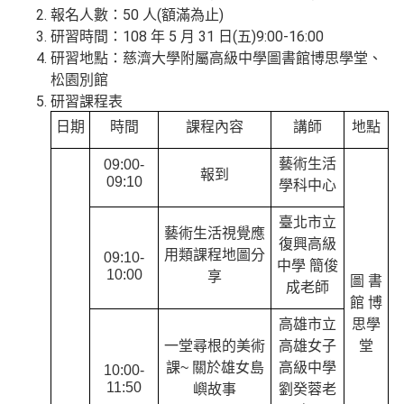
報名人數：50 人(額滿為止)
研習時間：108 年 5 月 31 日(五)9:00-16:00
研習地點：慈濟大學附屬高級中學圖書館博思學堂、
松園別館
研習課程表
日期
時間
課程內容
講師
地點
藝術生活
09:00-
報到
09:10
學科中心
臺北市立
藝術生活視覺應
復興高級
用類課程地圖分
09:10-
中學 簡俊
10:00
享
圖 書
成老師
館 博
高雄市立
思學
一堂尋根的美術
高雄女子
堂
課~ 關於雄女島
高級中學
10:00-
11:50
嶼故事
劉癸蓉老