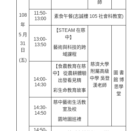
師
11:50-
108
素食午餐(志誠樓 105 社會科教室)
13:00
年
【STEAM 在慈
5 月
中】
13:00-
31
13:50
藝術與科技的跨
日
域課程
(五)
慈濟大學
【食農教育在慈
附屬高級
圖 書
中】 從農耕體驗
中學 吳登
14:00-
館 博
出發看見精
14:30
漢老師
思學
彩生命教育故事
堂
慈中藝術生活教
14:30-
室及校
14:50
園地圖巡禮
14:50-