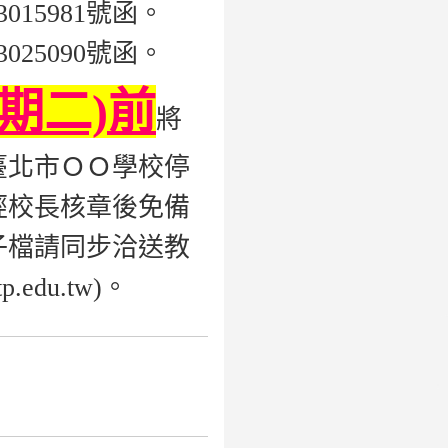
15981號函。
25090號函。
星期二)前
將
臺北市ＯＯ學校停
經校長核章後免備
子檔請同步洽送教
.edu.tw)。