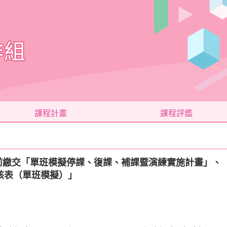
課程計畫
課程評鑑
二)前繳交「單班模擬停課、復課、補課暨演練實施計畫」
核表（單班模擬）」