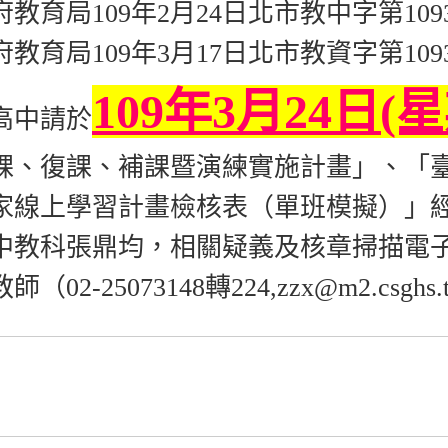
育局109年2月24日北市教中字第10930
育局109年3月17日北市教資字第10930
109年3月24日(
高中請於
課、復課、補課暨演練實施計畫」、「
家線上學習計畫檢核表（單班模擬）」
中教科張鼎均，相關疑義及核章掃描電
-25073148轉224,zzx@m2.csghs.tp