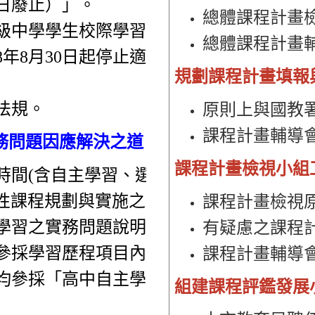
4日廢止）
」。
總體課程計畫
級中學學生校際學習及學分抵免或升
總體課程計畫
8年8月30日起停止適用）之替代法
規劃課程計畫填報
法規。
原則上與國教
課程計畫輔導
實務問題因應解決之道
課程計畫檢視小組
時間(含自主學習、選手培訓、全學
強性課程規劃與實施之實務問題。
課程計畫檢視
學習之實務問題說明：大學招聯會
有疑慮之課程
學參採學習歷程項目內容(核心資料)草
課程計畫輔導
系均參採「高中自主學習計畫與執行成
組建課程評鑑發展