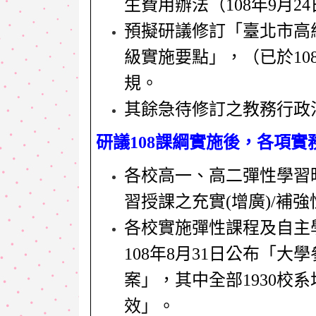
生費用辦法
（108年9月2
預擬研議修訂「臺北市高
級實施要點」，（已於10
規。
其餘急待修訂之教務行政
研議108課綱實施後，各項
各校高一、高二彈性學習
習授課之充實(增廣)/補
各校實施彈性課程及自主
108年8月31日公布「大
案」，其中全部1930校
效」。