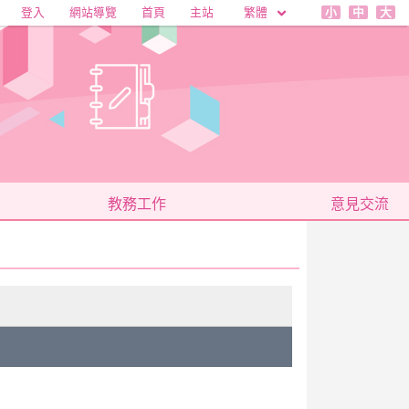
繁體
登入
網站導覽
首頁
主站
小
中
大
教務工作
意見交流