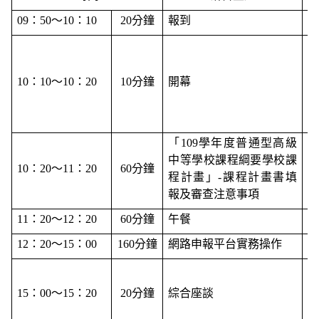
09
：50～10：10
20
分鐘
報到
10
：10～10：20
10
分鐘
開幕
「109學年度普通型高級
中等學校課程綱要學校課
10
：20～11：20
60
分鐘
程計畫」-課程計畫書填
報及審查注意事項
11
：20～12：20
60
分鐘
午餐
12
：20～15：00
160
分鐘
網路申報平台實務操作
15
：00～15：20
20
分鐘
綜合座談