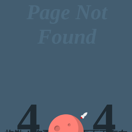
Page Not
Found
4
4