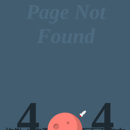
Page Not
Found
4
4