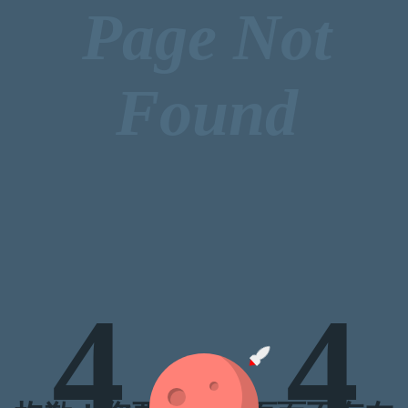
Page Not
Found
4
4