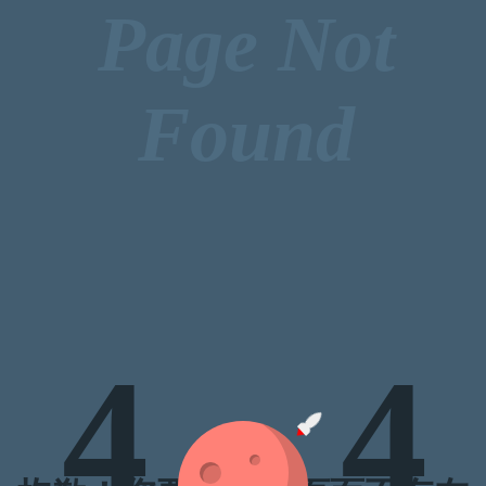
Page Not
Found
4
4