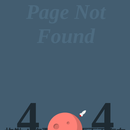
Page Not
Found
4
4