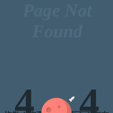
Page Not
Found
4
4