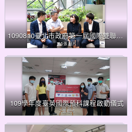
後
按
下
Enter
查
1090810臺北市政府第一屆國際雙聯畢業生餐會
詢，
65張相片
下
方
內
容
將
改
變
109學年度臺英國際預科課程啟動儀式
7張相片