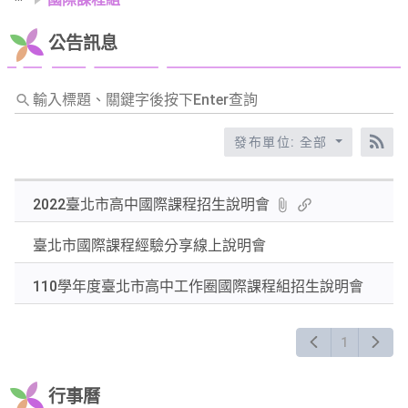
公告訊息
輸
入
標
發布單位: 全部
RS
題、
關
2022臺北市高中國際課程招生說明會
鍵
字
臺北市國際課程經驗分享線上說明會
後
按
110學年度臺北市高中工作圈國際課程組招生說明會
下
Enter
查
1
詢
行事曆