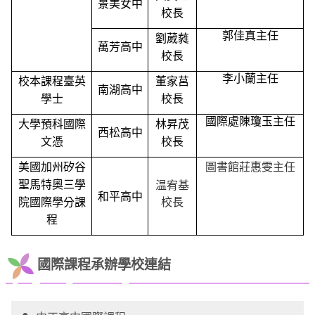
景美女中
校長
郭佳真主任
劉葳蕤
萬芳高中
校長
李小蘭主任
校本課程臺英
董家莒
南湖高中
學士
校長
國際處陳瓊玉主任
大學預科國際
林昇茂
西松高中
文憑
校長
圖書館莊惠雯主任
美國加州矽谷
温宥基
聖馬特奧三學
和平高中
校長
院國際學分課
程
國際課程承辦學校連結