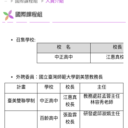
國際課程組
人員介紹
國際課程組
召集學校:
校
名
校長
中正高中
江惠真校
外聘委員：國立臺灣師範大學劉美慧教務長
計畫
學校
校長
主任
教務處莊孟蓉主任
江惠真
臺美雙聯學制
中正高中
林容秀老師
校長
研發處邱淑娟主任
張盈霏
百齡高中
校長