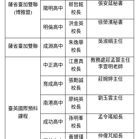
張安莛秘書
薩省臺加雙聯
蔡哲銘
陽明高中
(博雅盟)
校長
徐榮濱秘書
洪金英
明倫高中
校長
吳淑絹主任
朱逸華
薩省臺加雙聯
成淵高中
校長
教務處莊孟蓉主任
江惠真
中正高中
李壹明老師
校長
莊婉婷主任
張勳誠
育成高中
校長
劉玉雲主任
廖純英
南港高中
校長
臺英國際預科
課程
孟令瑤組長
孫明峯
成功高中
校長
仲偉芃組長
黃贇瑾