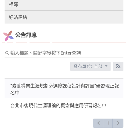
相簿
好站連結
公告訊息
輸
入
標
發布單位: 全部
RS
題、
關
"素養導向生涯規劃必選修課程設計與評量"研習現正報
鍵
名中
字
後
台北市後現代生涯理論的概念與應用研習報名中
按
下
Enter
1
查