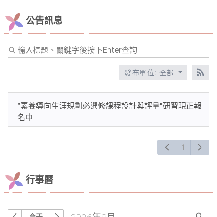
詢
公告訊息
輸
入
標
發布單位: 全部
RS
題、
關
"素養導向生涯規劃必選修課程設計與評量"研習現正報
鍵
名中
字
後
按
1
下
Enter
查
行事曆
詢
今天