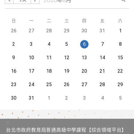
2026年8月
搜尋
上個月
下個月
星期
日
星期
一
星期
二
星期
三
星期
四
星期
五
星期
六
今天
26
今天
27
今天
28
今天
29
今天
30
今天
31
今天
1
今天
2
今天
3
今天
4
今天
5
今天
6
今天
7
今天
8
今天
9
今天
10
今天
11
今天
12
今天
13
今天
14
今天
15
今天
16
今天
17
今天
18
今天
19
今天
20
今天
21
今天
22
今天
23
今天
24
今天
25
今天
26
今天
27
今天
28
今天
29
今天
30
今天
31
今天
1
今天
2
今天
3
今天
4
今天
5
:::
台北市政府教育局普通高級中學課程​【​綜合領域平台】