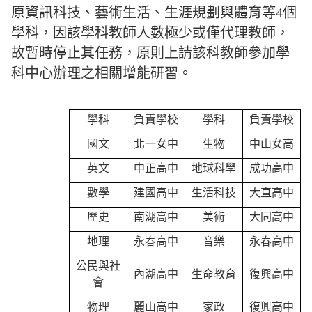
原資訊科技、藝術生活、生涯規劃與體育等4個
學科，因該學科教師人數極少或僅代理教師，
故暫時停止其任務，原則上請該科教師參加學
科中心辦理之相關增能研習。
學科
負責學校
學科
負責學校
國文
北一女中
生物
中山女高
英文
中正高中
地球科學
成功高中
數學
建國高中
生活科技
大直高中
歷史
南湖高中
美術
大同高中
地理
永春高中
音樂
永春高中
公民與社
內湖高中
生命教育
復興高中
會
物理
麗山高中
家政
復興高中