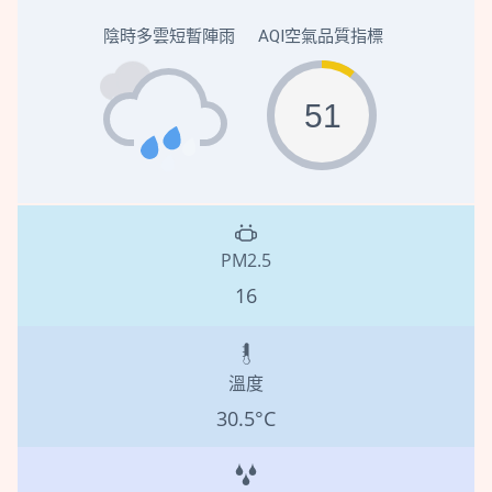
字
陰時多雲短暫陣雨
AQI空氣品質指標
51
PM2.5
16
溫度
30.5°C