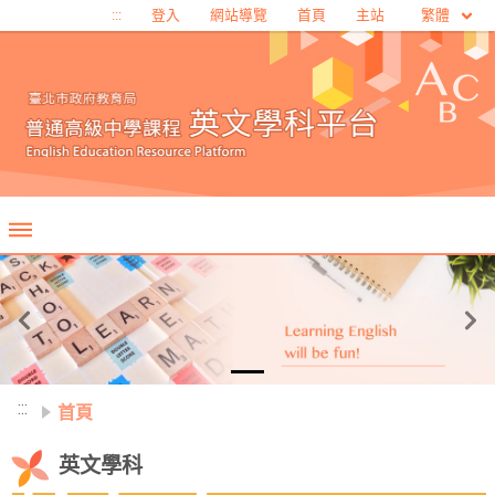
移至網頁之主要內容區位置
繁體
:::
登入
網站導覽
首頁
主站
Previous
Ne
:::
首頁
英文學科