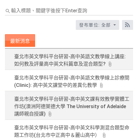
輸
入
標
發布單位: 全部
RS
題、
關
最新消息
鍵
字
臺北市英文學科平台研習-高中英語文教學線上講座:
後
如何教及評量高中英文科篇章及混合題型?
按
下
臺北市英文學科平台研習-高中英語文教學線上診療間
Enter
(Clinic): 高中英文課堂中的差異化教學
查
詢
臺北市英文學科平台研習-高中英文課有效教學實體工
作坊(澳洲阿德萊德大學 The University of Adelaide
講師親自授課)
臺北市英文學科平台研習-高中英文科學測混合題型命
題工作坊(台北市中正高中＆麗山高中）