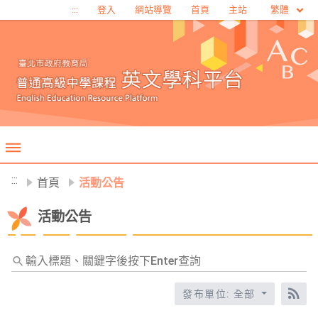
移至網頁之主要內容區位置
繁體
:::
登入
網站導覽
首頁
主站
:::
首頁
活動公告
活動公告
輸
入
標
發布單位: 全部
RS
題、