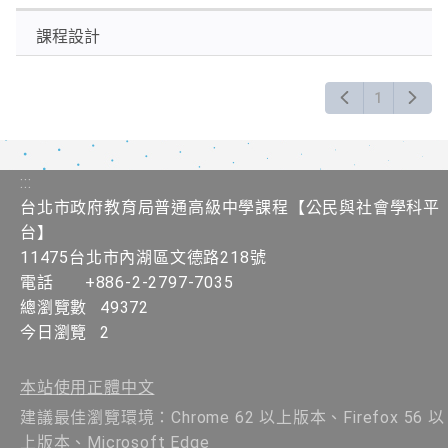
關
課程設計
鍵
字
後
1
按
下
Enter
查
:::
詢
台北市政府教育局普通高級中學課程​【​公民與社會學科平
台】
11475台北市內湖區文德路218號
電話
+886-2-2797-7035
總瀏覽數
49372
今日瀏覽
2
本站使用正體中文
建議最佳瀏覽環境：Chrome 62 以上版本、Firefox 56 以
上版本、Microsoft Edge