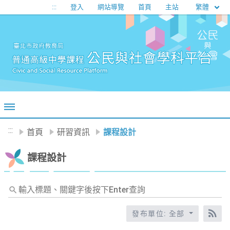
移至網頁之主要內容區位置
繁體
:::
登入
網站導覽
首頁
主站
:::
首頁
研習資訊
課程設計
課程設計
輸
入
標
發布單位: 全部
RS
題、