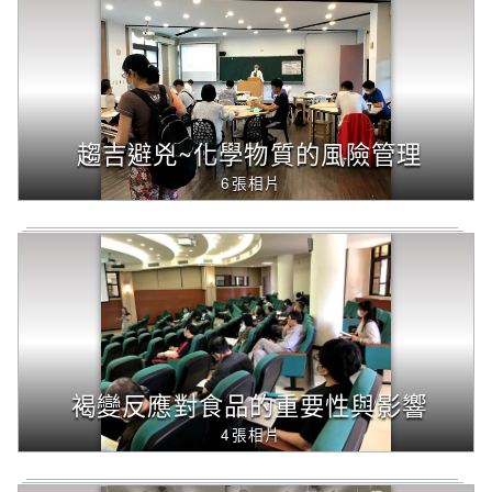
字
後
按
下
Enter
查
趨吉避兇~化學物質的風險管理
詢，
6張相片
下
方
內
容
將
改
變
褐變反應對食品的重要性與影響
4張相片