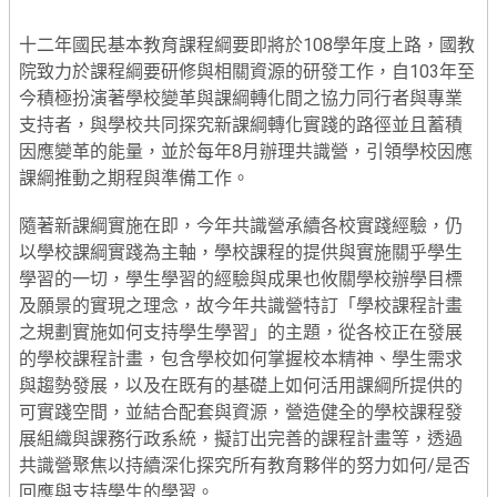
十二年國民基本教育課程綱要即將於108學年度上路，國教
院致力於課程綱要研修與相關資源的研發工作，自103年至
今積極扮演著學校變革與課綱轉化間之協力同行者與專業
支持者，與學校共同探究新課綱轉化實踐的路徑並且蓄積
因應變革的能量，並於每年8月辦理共識營，引領學校因應
課綱推動之期程與準備工作。
隨著新課綱實施在即，今年共識營承續各校實踐經驗，仍
以學校課綱實踐為主軸，學校課程的提供與實施關乎學生
學習的一切，學生學習的經驗與成果也攸關學校辦學目標
及願景的實現之理念，故今年共識營特訂「學校課程計畫
之規劃實施如何支持學生學習」的主題，從各校正在發展
的學校課程計畫，包含學校如何掌握校本精神、學生需求
與趨勢發展，以及在既有的基礎上如何活用課綱所提供的
可實踐空間，並結合配套與資源，營造健全的學校課程發
展組織與課務行政系統，擬訂出完善的課程計畫等，透過
共識營聚焦以持續深化探究所有教育夥伴的努力如何/是否
回應與支持學生的學習。