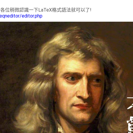
位稍微認識一下LaTeX格式語法就可以了!
eqneditor/editor.php