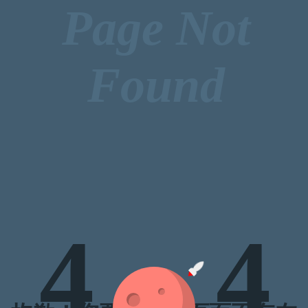
Page Not
Found
4
4